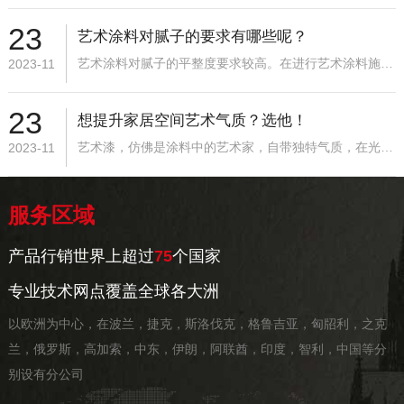
23
艺术涂料对腻子的要求有哪些呢？
艺术涂料对腻子的平整度要求较高。在进行艺术涂料施工之前，必须先将墙面或其他装饰表面进行腻子处理，以确...【详情】
2023-11
23
想提升家居空间艺术气质？选他！
艺术漆，仿佛是涂料中的艺术家，自带独特气质，在光线的映射下，让平凡的墙面浮动着万千光影。...【详情】
2023-11
服务区域
产品行销世界上超过
75
个国家
专业技术网点覆盖全球各大洲
以欧洲为中心，在波兰，捷克，斯洛伐克，格鲁吉亚，匈牊利，之克
兰，俄罗斯，高加索，中东，伊朗，阿联酋，印度，智利，中国等分
别设有分公司