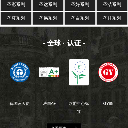
圣彩系列
圣达系列
圣好系列
圣洁系列
圣尊系列
圣易系列
圣白系列
圣佳系列
- 全球 · 认证 -
德国蓝天使
法国A+
欧盟生态标
GY88
签